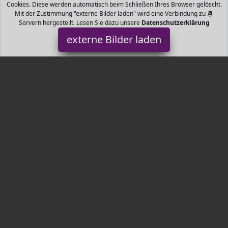
Cookies. Diese werden automatisch beim Schließen Ihres Browser gelöscht.
Mit der Zustimmung "externe Bilder laden" wird eine Verbindung zu
Servern hergestellt. Lesen Sie dazu unsere
Datenschutzerklärung
externe Bilder laden
Zaleonline
z und Aluminiumrohren Der unvergleichlich dynamische Klang
spiegelt sich in einer breiten Paletten von Klangspielen wieder
Technische Daten Gesa Zaleonline
Tr3nds.de ist Teilnehmer am Partnerprogramm der
EU S.à r.l.
Dieses Partnerprogramm wurde von
ins Leben gerufen, um
Links auf externe
Internetseiten platzieren zu können. Die
Bertreiber von Tr3nds.de verdienen mit Kostenerstattungen durch
mit. Der Inhalt der Produktseiten auf Tr3nds.de kommt von
Service LLC. Der Inhalt wird wie von
übertragen und ohne
Veränderung wiedergegeben. Der Inhalt kann sich jederzeit
ändern.