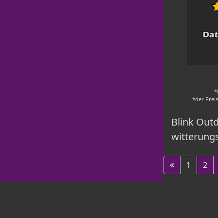
*
*der Prei
Blink Out
witterung
1
2