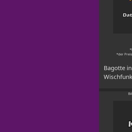
*
*der Prei
Bagotte i
Wischfunk
Bi