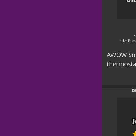
*
*der Prei
AWOW Sma
thermostat
Bi