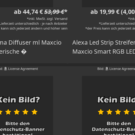
ab 44,74 €
53,99 €
*
ab 19,99 € (4,0
*inkl. MwSt. zzgl. Versand
*ink
Lieferzeit unterschiedlich - je nach Anbieter
*Lieferzeit unterschied
s kann sich jederzeit ändern und höher sein
*der Preis kann sich jederzeit
ma Diffuser ml Maxcio
Alexa Led Strip Streif
erische �
Maxcio Smart RGB LED
ld:
License Agreement
Bild:
License Agreem