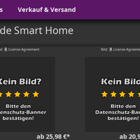
s
Verkauf & Versand
.de Smart Home
ld:
License Agreement
Bild:
License Agreem
ab 25,98 €*
ab 20,