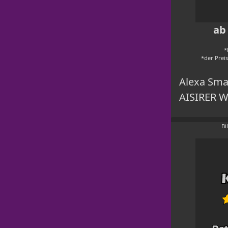
ab 
*
*der Prei
Alexa Sma
AISIRER W
Bi