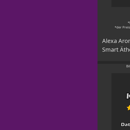
*
*der Prei
Alexa Aro
Smart Äth
Bi