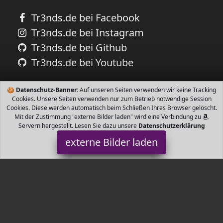
Tr3nds.de bei Facebook
Tr3nds.de bei Instagram
Tr3nds.de bei Github
Tr3nds.de bei Youtube
🍪
Datenschutz-Banner:
Auf unseren Seiten verwenden wir keine Tracking
Cookies. Unsere Seiten verwenden nur zum Betrieb notwendige Session
Cookies. Diese werden automatisch beim Schließen Ihres Browser gelöscht.
Mit der Zustimmung "externe Bilder laden" wird eine Verbindung zu
Servern hergestellt. Lesen Sie dazu unsere
Datenschutzerklärung
externe Bilder laden
Temesso
Gartenartikel lbiert aus ca cm starkem Eichenholz D oben ca cm D
unten ca cm Höhe ca cm ca kg schwer Liter Fassungsvermögen
Aus mas Temesso