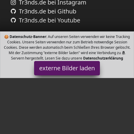
Tr3nds.de bei Instagram
Tr3nds.de bei Github
Tr3nds.de bei Youtube
🍪
Datenschutz-Banner:
Auf unseren Seiten verwenden wir keine Tracking
Cookies. Unsere Seiten verwenden nur zum Betrieb notwendige Session
Cookies. Diese werden automatisch beim Schließen Ihres Browser gelöscht.
Mit der Zustimmung "externe Bilder laden" wird eine Verbindung zu
Servern hergestellt. Lesen Sie dazu unsere
Datenschutzerklärung
externe Bilder laden
KaBurger
Babyartikel tscheiden Sie sich nur für Verkauf und Versand durch
KaBurger E Business Co Ltd Oder Verkauf durch KaBurger E
Business Co Ltd und Versand durch KaBurger
Tr3nds.de ist Teilnehmer am Partnerprogramm der
EU S.à r.l.
Dieses Partnerprogramm wurde von
ins Leben gerufen, um