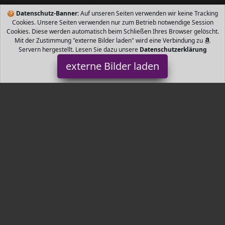
🍪
Datenschutz-Banner:
Auf unseren Seiten verwenden wir keine Tracking
Cookies. Unsere Seiten verwenden nur zum Betrieb notwendige Session
Cookies. Diese werden automatisch beim Schließen Ihres Browser gelöscht.
Mit der Zustimmung "externe Bilder laden" wird eine Verbindung zu
Servern hergestellt. Lesen Sie dazu unsere
Datenschutzerklärung
externe Bilder laden
Maxi-Cosi
Babyartikel ab der Geburt bis zu etwa Jahr kg cm Passend für die
Basen Maxi Cosi FamilyFix BabyFix und FamilyFix One i Size i Size
für mehr S Maxi-Cosi
Tr3nds.de ist Teilnehmer am Partnerprogramm der
EU S.à r.l.
Dieses Partnerprogramm wurde von
ins Leben gerufen, um
Links auf externe
Internetseiten platzieren zu können. Die
Bertreiber von Tr3nds.de verdienen mit Kostenerstattungen durch
mit. Der Inhalt der Produktseiten auf Tr3nds.de kommt von
Service LLC. Der Inhalt wird wie von
übertragen und ohne