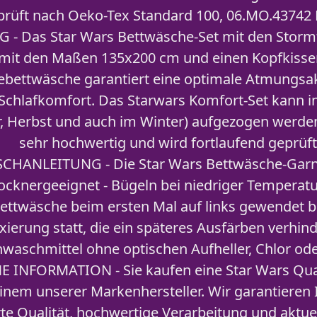
prüft nach Oeko-Tex Standard 100, 06.MO.43742 
 Das Star Wars Bettwäsche-Set mit den Stormt
mit den Maßen 135x200 cm und einen Kopfkisse
bettwäsche garantiert eine optimale Atmungsakt
Schlafkomfort. Das Starwars Komfort-Set kann in 
, Herbst und auch im Winter) aufgezogen werden.
sehr hochwertig und wird fortlaufend geprüft
HANLEITUNG - Die Star Wars Bettwäsche-Garnit
ocknergeeignet - Bügeln bei niedriger Temperatur
ettwäsche beim ersten Mal auf links gewendet b
ixierung statt, die ein späteres Ausfärben verhin
inwaschmittel ohne optischen Aufheller, Chlor ode
INFORMATION - Sie kaufen eine Star Wars Qual
einem unserer Markenhersteller. Wir garantieren 
rte Qualität, hochwertige Verarbeitung und aktue