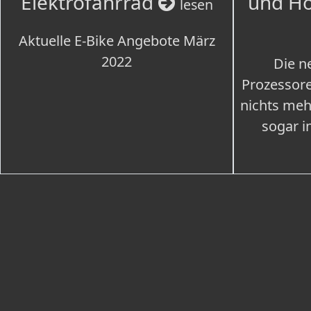
Elektrofahrrad
und H
lesen
Aktuelle E-Bike Angebote März
2022
Die n
Prozessore
nichts meh
sogar i