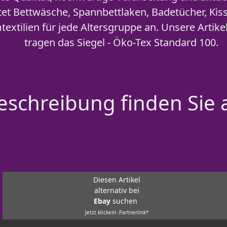
et Bettwäsche, Spannbettlaken, Badetücher, Kis
extilien für jede Altersgruppe an. Unsere Artik
tragen das Siegel - Öko-Tex Standard 100.
schreibung finden Sie 
Diesen Artikel
alternativ bei
Ebay
suchen
Jetzt klicken!- Partnerlink*