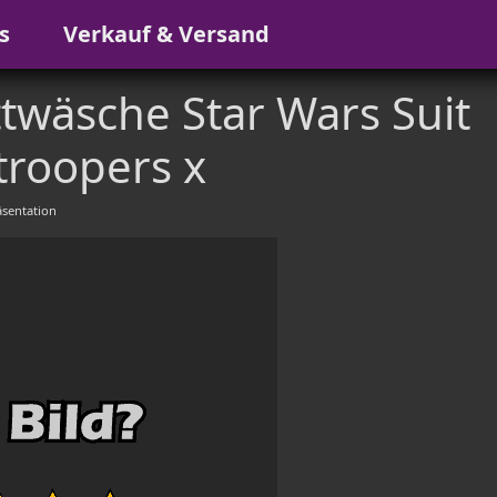
s
Verkauf & Versand
äsche Star Wars Suit
roopers x
sentation