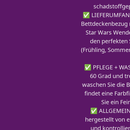
schadstoffge
✅ LIEFERUMFANG -
Bettdeckenbezug 
Star Wars Wende
den perfekten 
(Frühling, Sommer
✅ PFLEGE + WASC
60 Grad und tr
waschen Sie die B
findet eine Farbf
Sie ein Fe
✅ ALLGEMEINE 
hergestellt von 
und kontrollie