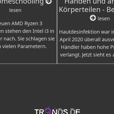
omeschooling
Händen und a
Körperteilen - B
lesen
lesen
euen AMD Ryzen 3
n stehen den Intel i3 in
Hautdesinfektion war 
r nach. Sie schlagen sie
April 2020 überall ausv
n vielen Parametern.
Händler haben hohe Pr
verlangt. Jetzt sieht es