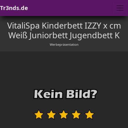
Tr3nds.de
VitaliSpa Kinderbett IZZY x cm
Weiß Juniorbett Jugendbett K
Werbepräsentation