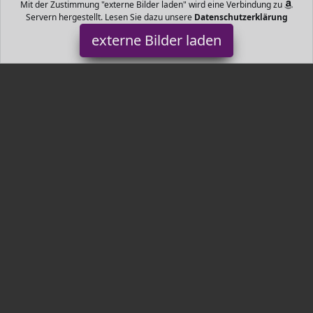
Mit der Zustimmung "externe Bilder laden" wird eine Verbindung zu
Servern hergestellt. Lesen Sie dazu unsere
Datenschutzerklärung
externe Bilder laden
VitaliSpa
rs kinderfreundliches Bett im niedlichen Kätzchendesign Ideal für
Kinder die frisch aus dem Babybett raus gewachsen sind Die
Gesamtmaße betrag VitaliSpa
Tr3nds.de ist Teilnehmer am Partnerprogramm der
EU S.à r.l.
Dieses Partnerprogramm wurde von
ins Leben gerufen, um
Links auf externe
Internetseiten platzieren zu können. Die
Bertreiber von Tr3nds.de verdienen mit Kostenerstattungen durch
mit. Der Inhalt der Produktseiten auf Tr3nds.de kommt von
Service LLC. Der Inhalt wird wie von
übertragen und ohne
Veränderung wiedergegeben. Der Inhalt kann sich jederzeit
ändern.