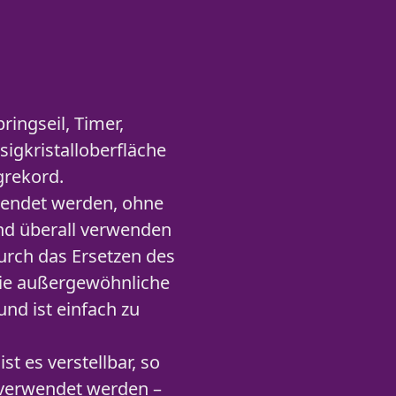
ngseil, Timer,
igkristalloberfläche
grekord.
wendet werden, ohne
und überall verwenden
Durch das Ersetzen des
 die außergewöhnliche
 und ist einfach zu
 es verstellbar, so
 verwendet werden –