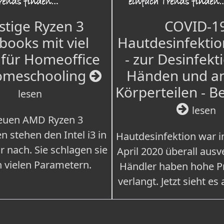
tige Ryzen 3
COVID-1
books mit viel
Hautdesinfektio
für Homeoffice
- zur Desinfekt
omeschooling
Händen und a
Körperteilen - B
lesen
lesen
euen AMD Ryzen 3
n stehen den Intel i3 in
Hautdesinfektion war 
r nach. Sie schlagen sie
April 2020 überall ausv
n vielen Parametern.
Händler haben hohe Pr
verlangt. Jetzt sieht es