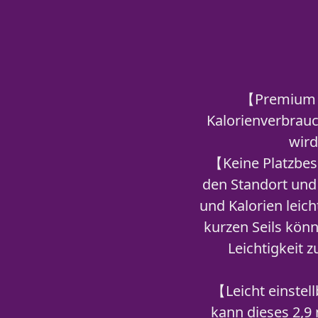
【Premium L
Kalorienverbrauc
wird
【Keine Platzbes
den Standort und
und Kalorien leic
kurzen Seils kön
Leichtigkeit z
【Leicht einstel
kann dieses 2,9