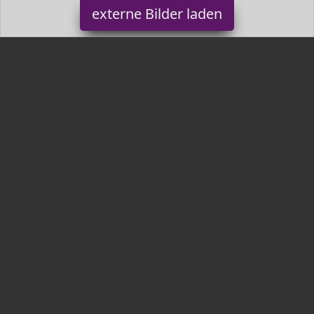
externe Bilder laden
HIRAM
Misc. NPASSUNGEN Bewährte Körperfettverbrennung
Verbesserung der Beweglichkeit Linderung chronischer
Schmerzen und Förderung der Muskelkraft stuf HIRAM
Tr3nds.de ist Teilnehmer am Partnerprogramm der
EU S.à r.l.
Dieses Partnerprogramm wurde von
ins Leben gerufen, um
Links auf externe
Internetseiten platzieren zu können. Die
Bertreiber von Tr3nds.de verdienen mit Kostenerstattungen durch
mit. Der Inhalt der Produktseiten auf Tr3nds.de kommt von
Service LLC. Der Inhalt wird wie von
übertragen und ohne
Veränderung wiedergegeben. Der Inhalt kann sich jederzeit
ändern.