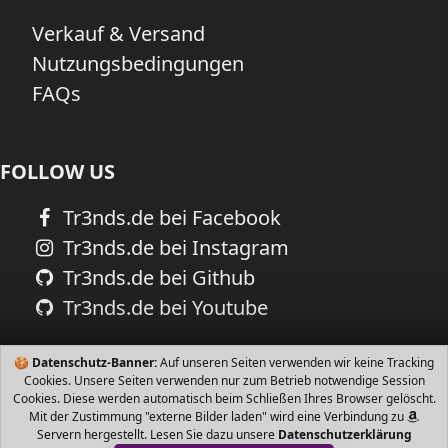
Verkauf & Versand
Nutzungsbedingungen
FAQs
FOLLOW US
Tr3nds.de bei Facebook
Tr3nds.de bei Instagram
Tr3nds.de bei Github
Tr3nds.de bei Youtube
🍪
Datenschutz-Banner:
Auf unseren Seiten verwenden wir keine Tracking
Cookies. Unsere Seiten verwenden nur zum Betrieb notwendige Session
Cookies. Diese werden automatisch beim Schließen Ihres Browser gelöscht.
Mit der Zustimmung "externe Bilder laden" wird eine Verbindung zu
Servern hergestellt. Lesen Sie dazu unsere
Datenschutzerklärung