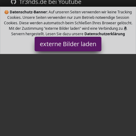
Tr3nds.de bei Youtube
🍪
Datenschutz-Banner:
Auf unseren Seiten verwenden wir keine Tracking
Cookies. Unsere Seiten verwenden nur zum Betrieb notwendige Session
Cookies. Diese werden automatisch beim Schließen Ihres Browser gelöscht.
Mit der Zustimmung "externe Bilder laden" wird eine Verbindung zu
Servern hergestellt. Lesen Sie dazu unsere
Datenschutzerklärung
externe Bilder laden
LETTAS
Babyartikel uppe kg ca Monate Jahre Wächst mit Ihrem Kind ECE R
geprüfter Kinderautositz in Autositz Nach hinten gerichte LETTAS
Tr3nds.de ist Teilnehmer am Partnerprogramm der
EU S.à r.l.
Dieses Partnerprogramm wurde von
ins Leben gerufen, um
Links auf externe
Internetseiten platzieren zu können. Die
Bertreiber von Tr3nds.de verdienen mit Kostenerstattungen durch
mit. Der Inhalt der Produktseiten auf Tr3nds.de kommt von
Service LLC. Der Inhalt wird wie von
übertragen und ohne