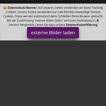
🍪
Datenschutz-Banner:
Auf unseren Seiten verwenden wir keine Tracking
Cookies. Unsere Seiten verwenden nur zum Betrieb notwendige Session
Cookies. Diese werden automatisch beim Schließen Ihres Browser gelöscht.
Mit der Zustimmung "externe Bilder laden" wird eine Verbindung zu
Servern hergestellt. Lesen Sie dazu unsere
Datenschutzerklärung
externe Bilder laden
Canwn
Babyartikel nwn Sicherheitsschränke ist hergestellt aus
gesundem und umweltfreundlichem ABS Material und Nylon
Material gefertigt und ungiftig und kein Geru Canwn
Tr3nds.de ist Teilnehmer am Partnerprogramm der
EU S.à r.l.
Dieses Partnerprogramm wurde von
ins Leben gerufen, um
Links auf externe
Internetseiten platzieren zu können. Die
Bertreiber von Tr3nds.de verdienen mit Kostenerstattungen durch
mit. Der Inhalt der Produktseiten auf Tr3nds.de kommt von
Service LLC. Der Inhalt wird wie von
übertragen und ohne