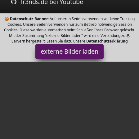
Tr3nds.de bei Youtube
🍪
Datenschutz-Banner:
Auf unseren Seiten verwenden wir keine Tracking
Cookies. Unsere Seiten verwenden nur zum Betrieb notwendige Session
Cookies. Diese werden automatisch beim Schließen Ihres Browser gelöscht.
Mit der Zustimmung "externe Bilder laden" wird eine Verbindung zu
Servern hergestellt. Lesen Sie dazu unsere
Datenschutzerklärung
externe Bilder laden
MoonWorks
it Faultier Spruch Motiv aus der aktuellen Moonworks Kollektion
Kissenbezug für Dekokissen Zierkissen und Sofakissen kreative
Highlights für dein MoonWorks
Tr3nds.de ist Teilnehmer am Partnerprogramm der
EU S.à r.l.
Dieses Partnerprogramm wurde von
ins Leben gerufen, um
Links auf externe
Internetseiten platzieren zu können. Die
Bertreiber von Tr3nds.de verdienen mit Kostenerstattungen durch
mit. Der Inhalt der Produktseiten auf Tr3nds.de kommt von