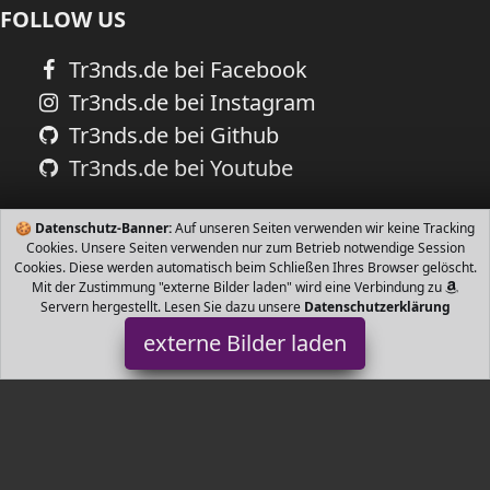
FOLLOW US
Tr3nds.de bei Facebook
Tr3nds.de bei Instagram
Tr3nds.de bei Github
Tr3nds.de bei Youtube
🍪
Datenschutz-Banner:
Auf unseren Seiten verwenden wir keine Tracking
Cookies. Unsere Seiten verwenden nur zum Betrieb notwendige Session
Cookies. Diese werden automatisch beim Schließen Ihres Browser gelöscht.
Mit der Zustimmung "externe Bilder laden" wird eine Verbindung zu
Servern hergestellt. Lesen Sie dazu unsere
Datenschutzerklärung
externe Bilder laden
Ecoceramika
Haushaltswaren amik gefertigt kreative Deko für eine besondere
Atmosphäre ein tolles Accessoire für jede Wohnung In Farben