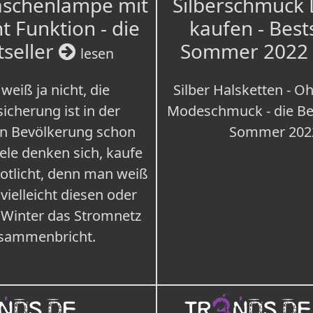
aschenlampe mit
Silberschmuck
t Funktion - die
kaufen - Best
tseller
Sommer 2022
lesen
weiß ja nicht, die
Silber Halsketten - Oh
icherung ist in der
Modeschmuck - die Bes
n Bevölkerung schon
Sommer 202
iele denken sich, kaufe
Notlicht, denn man weiß
 vielleicht diesen oder
 Winter das Stromnetz
sammenbricht.