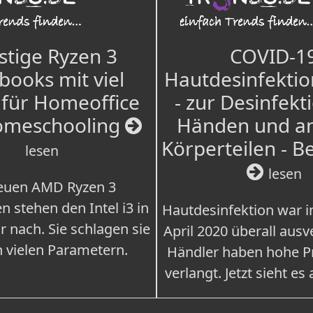
tige Ryzen 3
COVID-1
books mit viel
Hautdesinfektio
für Homeoffice
- zur Desinfekt
omeschooling
Händen und a
Körperteilen - B
lesen
lesen
euen AMD Ryzen 3
n stehen den Intel i3 in
Hautdesinfektion war 
r nach. Sie schlagen sie
April 2020 überall ausv
n vielen Parametern.
Händler haben hohe Pr
verlangt. Jetzt sieht es