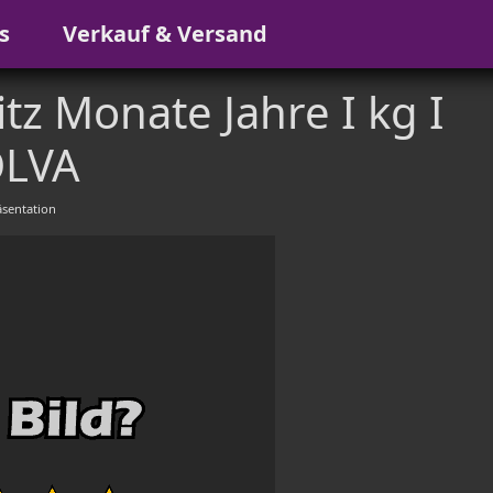
s
Verkauf & Versand
tz Monate Jahre I kg I
LVA
sentation