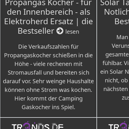
Propangas Kocher - für
Solar T
den Innenbereich - als
Notlich
Elektroherd Ersatz | die
Bes
Bestseller
lesen
Man 
Veruns
Die Verkaufszahlen für
gesamte
Propangaskocher schießen in die
fühlbar. V
Höhe - viele rechenen mit
ein Solar 
Stromausfall und bereiten sich
nicht, ob
darauf vor. Sehr weinge Haushalte
nächsten
können ohne Strom was kochen.
zu
Hier kommt der Camping
Gaskocher ins Spiel.