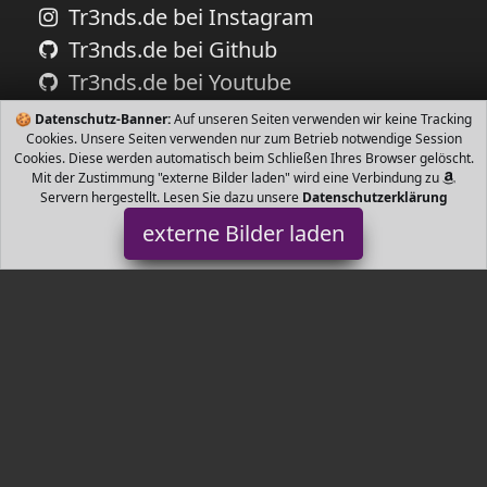
Tr3nds.de bei Instagram
Tr3nds.de bei Github
Tr3nds.de bei Youtube
🍪
Datenschutz-Banner:
Auf unseren Seiten verwenden wir keine Tracking
Cookies. Unsere Seiten verwenden nur zum Betrieb notwendige Session
Cookies. Diese werden automatisch beim Schließen Ihres Browser gelöscht.
Mit der Zustimmung "externe Bilder laden" wird eine Verbindung zu
Servern hergestellt. Lesen Sie dazu unsere
Datenschutzerklärung
externe Bilder laden
roba
Haushaltswaren Cosi Höhe cm fach höhenverstellbar Bio Buche
roba
Tr3nds.de ist Teilnehmer am Partnerprogramm der
EU S.à r.l.
Dieses Partnerprogramm wurde von
ins Leben gerufen, um
Links auf externe
Internetseiten platzieren zu können. Die