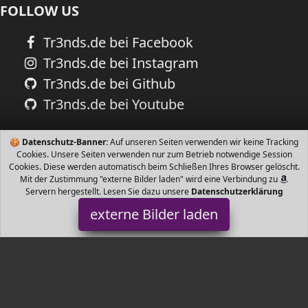
FOLLOW US
Tr3nds.de bei Facebook
Tr3nds.de bei Instagram
Tr3nds.de bei Github
Tr3nds.de bei Youtube
🍪
Datenschutz-Banner:
Auf unseren Seiten verwenden wir keine Tracking
Cookies. Unsere Seiten verwenden nur zum Betrieb notwendige Session
Cookies. Diese werden automatisch beim Schließen Ihres Browser gelöscht.
Mit der Zustimmung "externe Bilder laden" wird eine Verbindung zu
Servern hergestellt. Lesen Sie dazu unsere
Datenschutzerklärung
externe Bilder laden
Mycarsit
Babyartikel in Frankreich Rhône Alpen in Frankreich zertifiziert
nach Prüfnorm ECE R Standards ausgezeichnete Sterne Tests