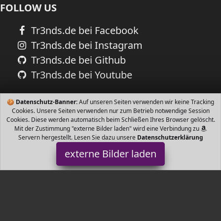
FOLLOW US
Tr3nds.de bei Facebook
Tr3nds.de bei Instagram
Tr3nds.de bei Github
Tr3nds.de bei Youtube
🍪
Datenschutz-Banner:
Auf unseren Seiten verwenden wir keine Tracking
Cookies. Unsere Seiten verwenden nur zum Betrieb notwendige Session
Cookies. Diese werden automatisch beim Schließen Ihres Browser gelöscht.
Mit der Zustimmung "externe Bilder laden" wird eine Verbindung zu
Servern hergestellt. Lesen Sie dazu unsere
Datenschutzerklärung
externe Bilder laden
nania
Babyartikel ruppe Hohes Schutzniveau für den
Seitenaufprallschutz Für Kinder ab der Geburt bis zu einem Alter