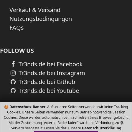
Verkauf & Versand
Nutzungsbedingungen
FAQs
FOLLOW US
Tr3nds.de bei Facebook
Tr3nds.de bei Instagram
Tr3nds.de bei Github
Tr3nds.de bei Youtube
🍪
Datenschutz-Banner:
Auf unseren Seiten verwenden wir keine Tracking
Cookies. Unsere Seiten verwenden nur zum Betrieb notwendige Session
Cookies. Diese werden automatisch beim Schließen Ihres Browser gelöscht.
Mit der Zustimmung "externe Bilder laden" wird eine Verbindung zu
Servern hergestellt. Lesen Sie dazu unsere
Datenschutzerklärung