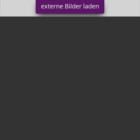
externe Bilder laden
Sricam
Werkzeug Schnell Verbinden Unterstützung GHz Wlan Ethernet
Nicht GHz Wlan Unterstützen Deutsche APP und Deutsche
Anleitung Kompatibel mit Android Sricam
Tr3nds.de ist Teilnehmer am Partnerprogramm der
EU S.à r.l.
Dieses Partnerprogramm wurde von
ins Leben gerufen, um
Links auf externe
Internetseiten platzieren zu können. Die
Bertreiber von Tr3nds.de verdienen mit Kostenerstattungen durch
mit. Der Inhalt der Produktseiten auf Tr3nds.de kommt von
Service LLC. Der Inhalt wird wie von
übertragen und ohne
Veränderung wiedergegeben. Der Inhalt kann sich jederzeit
ändern.