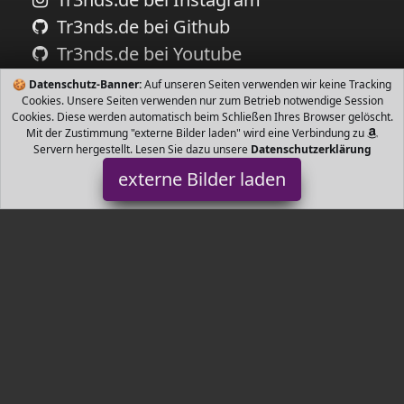
Tr3nds.de bei Github
Tr3nds.de bei Youtube
🍪
Datenschutz-Banner:
Auf unseren Seiten verwenden wir keine Tracking
Cookies. Unsere Seiten verwenden nur zum Betrieb notwendige Session
Cookies. Diese werden automatisch beim Schließen Ihres Browser gelöscht.
Mit der Zustimmung "externe Bilder laden" wird eine Verbindung zu
Servern hergestellt. Lesen Sie dazu unsere
Datenschutzerklärung
externe Bilder laden
Prosperplast
Gartenartikel Kunststoffeinsatz Fassungsvermögen gesamt
Einsatz Liter für Innen wie Außen geeignet Prosperplast
Tr3nds.de ist Teilnehmer am Partnerprogramm der
EU S.à r.l.
Dieses Partnerprogramm wurde von
ins Leben gerufen, um
Links auf externe
Internetseiten platzieren zu können. Die