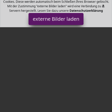
Cookies. Diese werden automatisch beim Schließen Ihres Browser gelöscht.
Mit der Zustimmung "externe Bilder laden" wird eine Verbindung zu
Servern hergestellt. Lesen Sie dazu unsere
Datenschutzerklärung
externe Bilder laden
Cuddle Toys
Spielzeug ys steht für innovative liebevolle und sichere
Kuscheltiere DAS ORGINAL Designed von Douglas Co Inc USA
Jahre Träume in Plüsch Play Cuddle Toys
Tr3nds.de ist Teilnehmer am Partnerprogramm der
EU S.à r.l.
Dieses Partnerprogramm wurde von
ins Leben gerufen, um
Links auf externe
Internetseiten platzieren zu können. Die
Bertreiber von Tr3nds.de verdienen mit Kostenerstattungen durch
mit. Der Inhalt der Produktseiten auf Tr3nds.de kommt von
Service LLC. Der Inhalt wird wie von
übertragen und ohne
Veränderung wiedergegeben. Der Inhalt kann sich jederzeit
ändern.