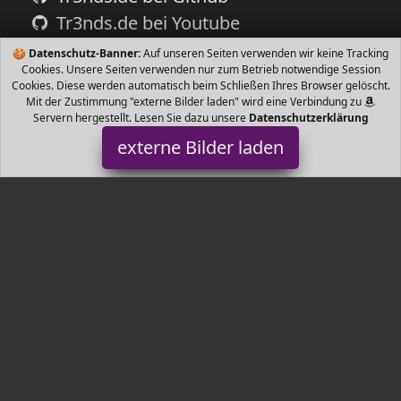
Tr3nds.de bei Youtube
🍪
Datenschutz-Banner:
Auf unseren Seiten verwenden wir keine Tracking
Cookies. Unsere Seiten verwenden nur zum Betrieb notwendige Session
Cookies. Diese werden automatisch beim Schließen Ihres Browser gelöscht.
Mit der Zustimmung "externe Bilder laden" wird eine Verbindung zu
Servern hergestellt. Lesen Sie dazu unsere
Datenschutzerklärung
externe Bilder laden
Nici
Spielzeug eunde Einhorn Theodor Rainbow Flair mit Flügeln Nici
geprüfte Sicherheit Hohe Qualität Nici
Tr3nds.de ist Teilnehmer am Partnerprogramm der
EU S.à r.l.
Dieses Partnerprogramm wurde von
ins Leben gerufen, um
Links auf externe
Internetseiten platzieren zu können. Die
Bertreiber von Tr3nds.de verdienen mit Kostenerstattungen durch
mit. Der Inhalt der Produktseiten auf Tr3nds.de kommt von