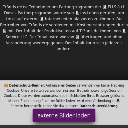
FAQs
FOLLOW US
Tr3nds.de bei Facebook
Tr3nds.de bei Instagram
Tr3nds.de bei Github
Tr3nds.de bei Youtube
🍪
Datenschutz-Banner:
Auf unseren Seiten verwenden wir keine Tracking
Cookies. Unsere Seiten verwenden nur zum Betrieb notwendige Session
Cookies. Diese werden automatisch beim Schließen Ihres Browser gelöscht.
Mit der Zustimmung "externe Bilder laden" wird eine Verbindung zu
Servern hergestellt. Lesen Sie dazu unsere
Datenschutzerklärung
externe Bilder laden