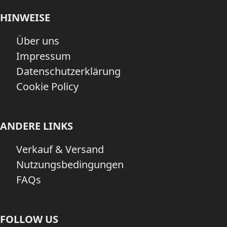
Tr3nds.de
Tr3nds.de
Garten
Grillen & Zubehör
> Blog