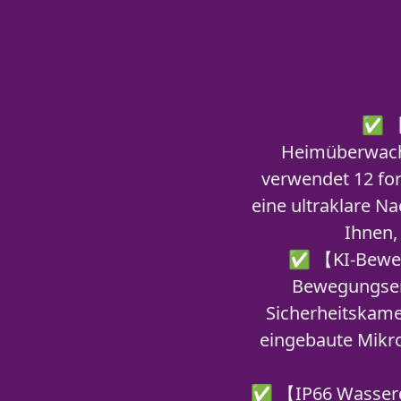
✅ 【1
Heimüberwachu
verwendet 12 for
eine ultraklare Na
Ihnen,
✅ 【KI-Beweg
Bewegungser
Sicherheitskame
eingebaute Mikro
✅ 【IP66 Wasserd