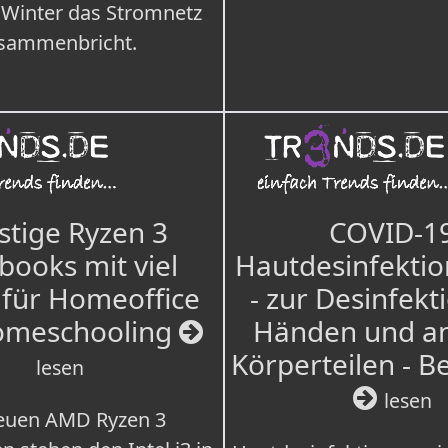
 Winter das Stromnetz
sammenbricht.
tige Ryzen 3
COVID-1
books mit viel
Hautdesinfektio
für Homeoffice
- zur Desinfekt
omeschooling
Händen und a
Körperteilen - B
lesen
lesen
euen AMD Ryzen 3