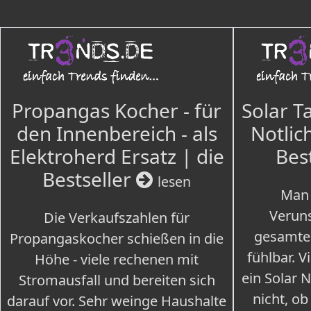
Propangas Kocher - für
Solar T
den Innenbereich - als
Notlich
Elektroherd Ersatz | die
Bes
Bestseller
lesen
Man 
Veruns
Die Verkaufszahlen für
gesamte
Propangaskocher schießen in die
fühlbar. V
Höhe - viele rechenen mit
ein Solar 
Stromausfall und bereiten sich
nicht, ob
darauf vor. Sehr weinge Haushalte