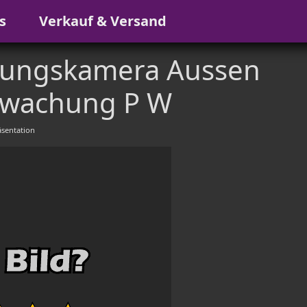
s
Verkauf & Versand
ungskamera Aussen
wachung P W
sentation