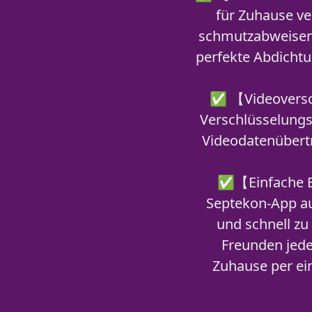
für Zuhause ve
schmutzabweisen
perfekte Abdichtu
✅ 【Videoversch
Verschlüsselungst
Videodatenübertr
✅【Einfache E
Septekon-App au
und schnell zu 
Freunden jed
Zuhause per ei