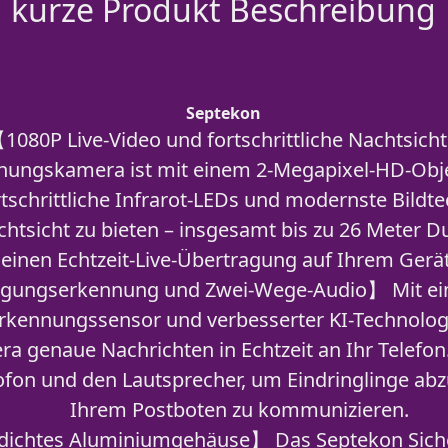
kurze Produkt Beschreibung
Septekon
080P Live-Video und fortschrittliche Nachtsich
ngskamera ist mit einem 2-Megapixel-HD-Objek
tschrittliche Infrarot-LEDs und modernste Bildt
chtsicht zu bieten – insgesamt bis zu 26 Meter D
 einen Echtzeit-Live-Übertragung auf Ihrem Gerä
ungserkennung und Zwei-Wege-Audio】 Mit ei
kennungssensor und verbesserter KI-Technolog
ra genaue Nachrichten in Echtzeit an Ihr Telefo
fon und den Lautsprecher, um Eindringlinge ab
Ihrem Postboten zu kommunizieren.
ichtes Aluminiumgehäuse】 Das Septekon Sich