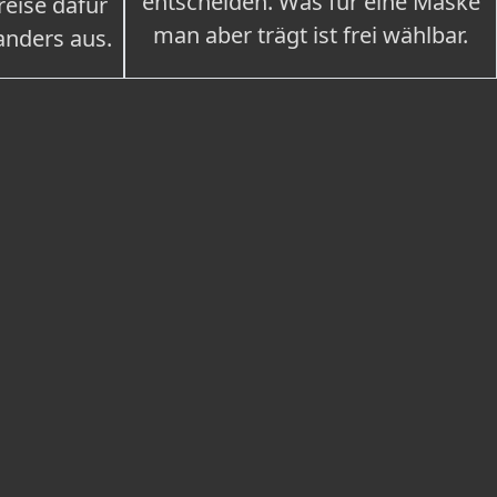
entscheiden. Was für eine Maske
eise dafür
man aber trägt ist frei wählbar.
 anders aus.