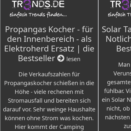
Propangas Kocher - für
Solar T
den Innenbereich - als
Notlich
Elektroherd Ersatz | die
Bes
Bestseller
lesen
Man 
Veruns
Die Verkaufszahlen für
gesamte
Propangaskocher schießen in die
fühlbar. V
Höhe - viele rechenen mit
ein Solar 
Stromausfall und bereiten sich
nicht, ob
darauf vor. Sehr weinge Haushalte
nächsten
können ohne Strom was kochen.
zu
Hier kommt der Camping