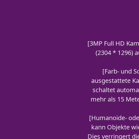
[3MP Full HD Kam
(2304 * 1296) 
[Farb- und S
ausgestattete K
schaltet automa
mehr als 15 Mete
[Humanoide- ode
kann Objekte wie
Dies verringert d