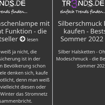
aschenlampe mit
Silberschmuck
t Funktion - die
kaufen - Best
tseller
Sommer 2022
lesen
weiß ja nicht, die
Silber Halsketten - Oh
icherung ist in der
Modeschmuck - die Bes
n Bevölkerung schon
Sommer 202
iele denken sich, kaufe
Notlicht, denn man weiß
 vielleicht diesen oder
 Winter das Stromnetz
sammenbricht.