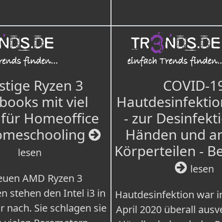
tige Ryzen 3
COVID-1
books mit viel
Hautdesinfektio
für Homeoffice
- zur Desinfekt
omeschooling
Händen und a
Körperteilen - B
lesen
lesen
euen AMD Ryzen 3
n stehen den Intel i3 in
Hautdesinfektion war 
r nach. Sie schlagen sie
April 2020 überall ausv