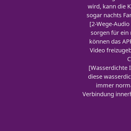
wird, kann die 
sogar nachts Fa
[2-Wege-Audio 
sorgen für ein
können das APP
Video freizuge
C
[Wasserdichte I
diese wasserdi
immer normal
Verbindung innerh