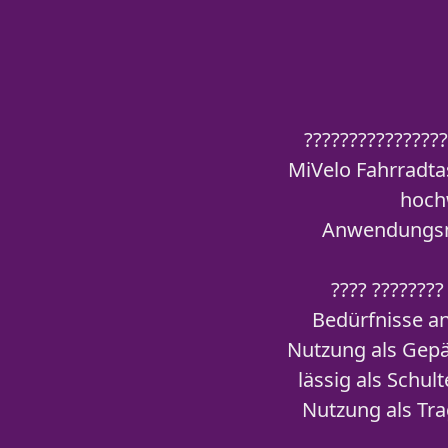
????????????????
MiVelo Fahrradta
hochw
Anwendungsmög
???? ???????
Bedürfnisse an
Nutzung als Gepä
lässig als Schul
Nutzung als Tra