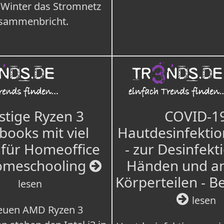
 Winter das Stromnetz
sammenbricht.
tige Ryzen 3
COVID-1
books mit viel
Hautdesinfektio
für Homeoffice
- zur Desinfekt
omeschooling
Händen und a
Körperteilen - B
lesen
lesen
euen AMD Ryzen 3