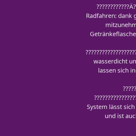
????????????Ä?
Radfahren: dank g
mitzunehme
Getränkeflasche
?????????????????
wasserdicht un
lassen sich i
????
??????????????
System lässt sic
und ist auc