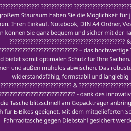
??????????????? ???????????? ?????????????????????
roßem Stauraum haben Sie die Möglichkeit für j
n. Ihren Einkauf, Notebook, DIN A4 Ordner, V
n können Sie ganz bequem und sicher mit der Ta
???????????????????????????????????????????? &
??????????????????????????????? – das hochwertige
d bietet somit optimalen Schutz für Ihre Sache
nnen und außen mühelos abwischen. Das robuste 
widerstandsfähig, formstabil und langlebig
???????????????????????????? & ???????????????????
?????????????????????????????? - dank des innovat
h die Tasche blitzschnell am Gepäckträger anbri
h für E-Bikes geeignet. Mit dem mitgelieferten S
Fahrradtasche gegen Diebstahl gesichert werd