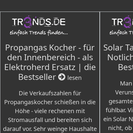
Propangas Kocher - für
Solar T
den Innenbereich - als
Notlich
Elektroherd Ersatz | die
Bes
Bestseller
lesen
Man 
Veruns
Die Verkaufszahlen für
gesamte
Propangaskocher schießen in die
fühlbar. V
Höhe - viele rechenen mit
ein Solar 
Stromausfall und bereiten sich
nicht, ob
darauf vor. Sehr weinge Haushalte