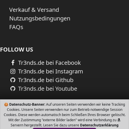
Verkauf & Versand
Nutzungsbedingungen
FAQs
FOLLOW US
Tr3nds.de bei Facebook
Tr3nds.de bei Instagram
Tr3nds.de bei Github
Tr3nds.de bei Youtube
🍪
Datenschutz-Banner:
Auf unseren Seiten verwenden wir keine Tracking
Cookies. Unsere Seiten verwenden nur zum Betrieb notwendige Session
Cookies. Diese werden automatisch beim Schließen Ihres Browser gelöscht.
Mit der Zustimmung "externe Bilder laden" wird eine Verbindung zu
Servern hergestellt. Lesen Sie dazu unsere
Datenschutzerklärung