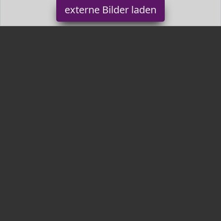
externe Bilder laden
Oliver James
sagestab Der elektrische Massagestab bietet Ihnen eine starke
Vibration die ihre Kraft auf Ihren Nacken Rücken unteren
Rückenbereich die Schul Oliver James
Tr3nds.de ist Teilnehmer am Partnerprogramm der
EU S.à r.l.
Dieses Partnerprogramm wurde von
ins Leben gerufen, um
Links auf externe
Internetseiten platzieren zu können. Die
Bertreiber von Tr3nds.de verdienen mit Kostenerstattungen durch
mit. Der Inhalt der Produktseiten auf Tr3nds.de kommt von
Service LLC. Der Inhalt wird wie von
übertragen und ohne
Veränderung wiedergegeben. Der Inhalt kann sich jederzeit
ändern.