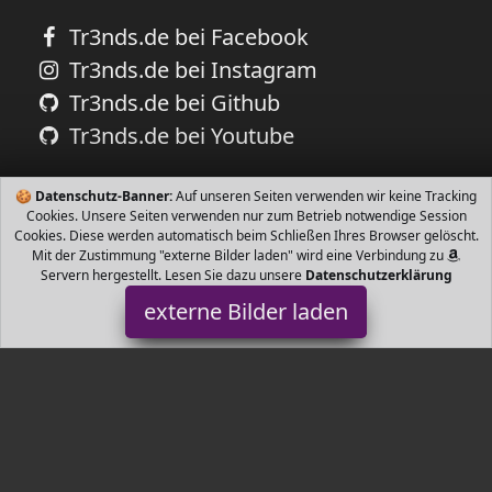
Tr3nds.de bei Facebook
Tr3nds.de bei Instagram
Tr3nds.de bei Github
Tr3nds.de bei Youtube
🍪
Datenschutz-Banner:
Auf unseren Seiten verwenden wir keine Tracking
Cookies. Unsere Seiten verwenden nur zum Betrieb notwendige Session
Cookies. Diese werden automatisch beim Schließen Ihres Browser gelöscht.
Mit der Zustimmung "externe Bilder laden" wird eine Verbindung zu
Servern hergestellt. Lesen Sie dazu unsere
Datenschutzerklärung
externe Bilder laden
PH ARTISTIC
Haushaltswaren Dellen und beschädigte Emaille Bruttogewicht in
Gramm g Maße H x B x cm Land Region der Herstellung Indien
Handgefertigt PH ARTISTIC