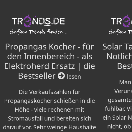
Propangas Kocher - für
Solar T
den Innenbereich - als
Notlich
Elektroherd Ersatz | die
Bes
Bestseller
lesen
Man 
Veruns
Die Verkaufszahlen für
gesamte
Propangaskocher schießen in die
fühlbar. V
Höhe - viele rechenen mit
ein Solar 
Stromausfall und bereiten sich
nicht, ob
darauf vor. Sehr weinge Haushalte