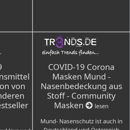
9
COVID-19 Corona
nsmittel
Masken Mund -
ion von
Nasenbedeckung aus
nderen
Stoff - Community
estseller
Masken
lesen
Mund- Nasenschutz ist auch in
Deutschland und Österreich