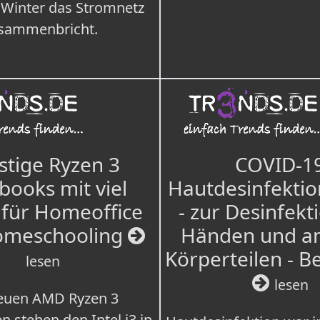
 Winter das Stromnetz
sammenbricht.
tige Ryzen 3
COVID-1
books mit viel
Hautdesinfektio
für Homeoffice
- zur Desinfekt
omeschooling
Händen und a
Körperteilen - B
lesen
lesen
euen AMD Ryzen 3
n stehen den Intel i3 in