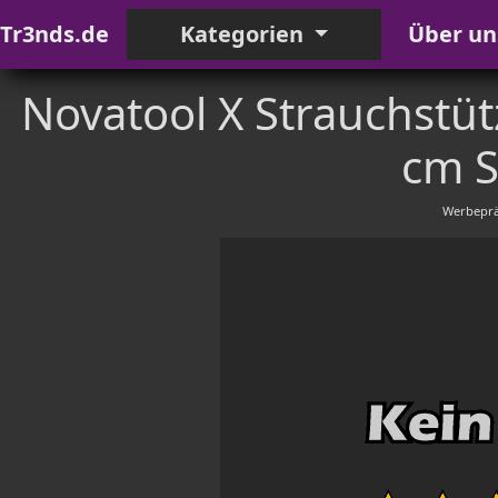
Tr3nds.de
Kategorien
Über un
Novatool X Strauchstüt
cm S
Werbeprä