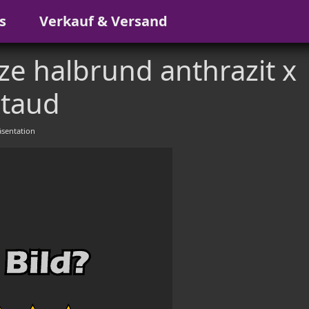
s
Verkauf & Versand
ze halbrund anthrazit x
taud
sentation