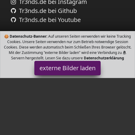
Tr3nds.de bei Instagram
Tr3nds.de bei Github
Tr3nds.de bei Youtube
🍪
Datenschutz-Banner:
Auf unseren Seiten verwenden wir keine Tracking
Cookies. Unsere Seiten verwenden nur zum Betrieb notwendige Session
Cookies. Diese werden automatisch beim Schließen Ihres Browser gelöscht.
Mit der Zustimmung "externe Bilder laden" wird eine Verbindung zu
Servern hergestellt. Lesen Sie dazu unsere
Datenschutzerklärung
externe Bilder laden
XZYP
Haushaltswaren LL LOVERS Our Grill Matten hält Ihre
Lebensmittel zwischen den Rosten von fallenden oder auf dem
Grill kleben Und Öl auf das Holz tropft Kohlenstof XZYP
Tr3nds.de ist Teilnehmer am Partnerprogramm der
EU S.à r.l.
Dieses Partnerprogramm wurde von
ins Leben gerufen, um