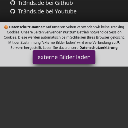
Tr3nds.de bei Github
Tr3nds.de bei Youtube
🍪
Datenschutz-Banner:
Auf unseren Seiten verwenden wir keine Tracking
Cookies. Unsere Seiten verwenden nur zum Betrieb notwendige Session
Cookies. Diese werden automatisch beim Schließen Ihres Browser gelöscht.
Mit der Zustimmung "externe Bilder laden" wird eine Verbindung zu
Servern hergestellt. Lesen Sie dazu unsere
Datenschutzerklärung
externe Bilder laden
Sunshine smile
MFLOATIES FÜR KINDER Der aufblasbare Poolschwimmer für
Kleinkinder ist aus PVC Umweltschutz gefertigt und schadet der
Babyhaut nicht INFLATABL Sunshine smile
Tr3nds.de ist Teilnehmer am Partnerprogramm der
EU S.à r.l.
Dieses Partnerprogramm wurde von
ins Leben gerufen, um
Links auf externe
Internetseiten platzieren zu können. Die