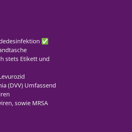
ndedesinfektion ✅
Handtasche
 stets Etikett und
 Levurozid
inia (DVV) Umfassend
iren
viren, sowie MRSA