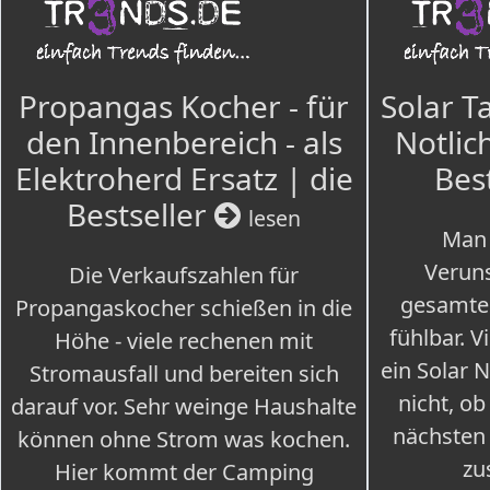
Propangas Kocher - für
Solar T
den Innenbereich - als
Notlich
Elektroherd Ersatz | die
Bes
Bestseller
lesen
Man 
Veruns
Die Verkaufszahlen für
gesamte
Propangaskocher schießen in die
fühlbar. V
Höhe - viele rechenen mit
ein Solar 
Stromausfall und bereiten sich
nicht, ob
darauf vor. Sehr weinge Haushalte
nächsten
können ohne Strom was kochen.
zu
Hier kommt der Camping