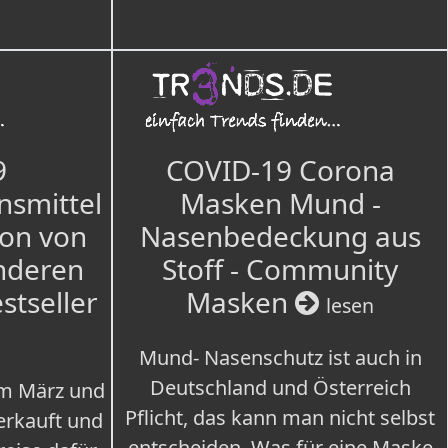
9
COVID-19 Corona
nsmittel
Masken Mund -
ion von
Nasenbedeckung aus
nderen
Stoff - Community
estseller
Masken
lesen
Mund- Nasenschutz ist auch in
Deutschland und Österreich
im März und
Pflicht, das kann man nicht selbst
erkauft und
entscheiden. Was für eine Maske