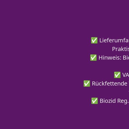
✅ Lieferumfan
Prakti
✅ Hinweis: Bio
✅ VAH
✅ Rückfettende W
✅ Biozid Reg.