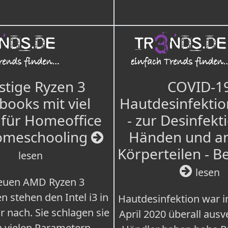
tige Ryzen 3
COVID-1
books mit viel
Hautdesinfektio
für Homeoffice
- zur Desinfekt
omeschooling
Händen und a
Körperteilen - B
lesen
lesen
euen AMD Ryzen 3
n stehen den Intel i3 in
Hautdesinfektion war 
r nach. Sie schlagen sie
April 2020 überall ausv
n vielen Parametern.