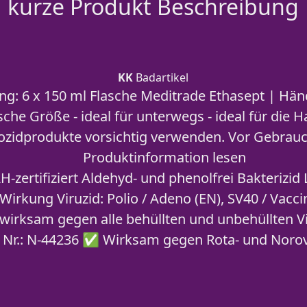
kurze Produkt Beschreibung
KK
Badartikel
g: 6 x 150 ml Flasche Meditrade Ethasept | Hä
sche Größe - ideal für unterwegs - ideal für die 
zidprodukte vorsichtig verwenden. Vor Gebrauch
Produktinformation lesen
-zertifiziert Aldehyd- und phenolfrei Bakterizid
irkung Viruzid: Polio / Adeno (EN), SV40 / Vacc
wirksam gegen alle behüllten und unbehüllten V
 Nr.: N-44236 ✅ Wirksam gegen Rota- und Noro