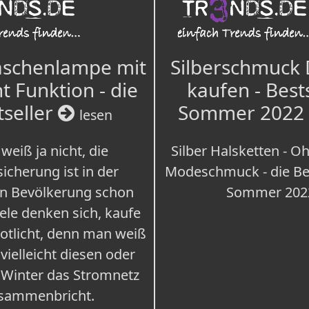
aschenlampe mit
Silberschmuck
t Funktion - die
kaufen - Best
tseller
Sommer 2022
lesen
weiß ja nicht, die
Silber Halsketten - Oh
icherung ist in der
Modeschmuck - die Bes
n Bevölkerung schon
Sommer 202
iele denken sich, kaufe
Notlicht, denn man weiß
 vielleicht diesen oder
 Winter das Stromnetz
sammenbricht.