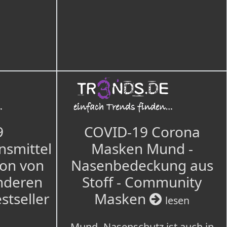
9
COVID-19 Corona
nsmittel
Masken Mund -
ion von
Nasenbedeckung aus
nderen
Stoff - Community
estseller
Masken
lesen
Mund- Nasenschutz ist auch in