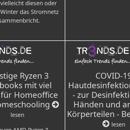
 vielleicht diesen oder
 Winter das Stromnetz
sammenbricht.
tige Ryzen 3
COVID-1
books mit viel
Hautdesinfektio
für Homeoffice
- zur Desinfekt
omeschooling
Händen und a
Körperteilen - B
lesen
lesen
euen AMD Ryzen 3