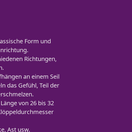
lassische Form und
inrichtung.
hiedenen Richtungen,
n.
fhängen an einem Seil
n das Gefühl, Teil der
erschmelzen.
Länge von 26 bis 32
 Klöppeldurchmesser
e, Ast usw.