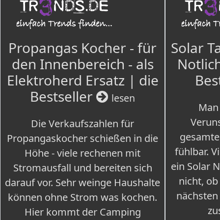
Propangas Kocher - für
Solar T
den Innenbereich - als
Notlich
Elektroherd Ersatz | die
Bes
Bestseller
lesen
Man 
Veruns
Die Verkaufszahlen für
gesamte
Propangaskocher schießen in die
fühlbar. V
Höhe - viele rechenen mit
ein Solar 
Stromausfall und bereiten sich
nicht, ob
darauf vor. Sehr weinge Haushalte
nächsten
können ohne Strom was kochen.
zu
Hier kommt der Camping