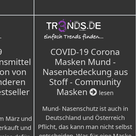
9
COVID-19 Corona
nsmittel
Masken Mund -
ion von
Nasenbedeckung aus
nderen
Stoff - Community
estseller
Masken
lesen
Mund- Nasenschutz ist auch in
Deutschland und Österreich
im März und
Pflicht, das kann man nicht selbst
erkauft und
entscheiden. Was für eine Maske