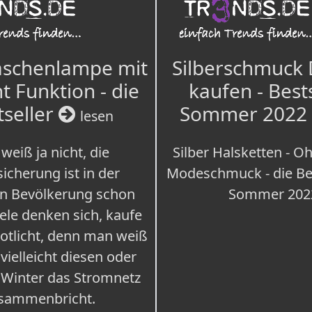
aschenlampe mit
Silberschmuck
t Funktion - die
kaufen - Best
tseller
Sommer 2022
lesen
weiß ja nicht, die
Silber Halsketten - Oh
icherung ist in der
Modeschmuck - die Bes
n Bevölkerung schon
Sommer 202
iele denken sich, kaufe
Notlicht, denn man weiß
 vielleicht diesen oder
 Winter das Stromnetz
sammenbricht.