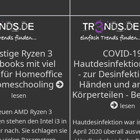
tige Ryzen 3
COVID-1
books mit viel
Hautdesinfektio
für Homeoffice
- zur Desinfekt
omeschooling
Händen und a
Körperteilen - B
lesen
lesen
euen AMD Ryzen 3
n stehen den Intel i3 in
Hautdesinfektion war 
r nach. Sie schlagen sie
April 2020 überall ausv
n vielen Parametern.