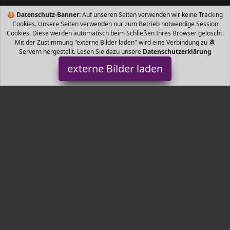
🍪
Datenschutz-Banner:
Auf unseren Seiten verwenden wir keine Tracking
Cookies. Unsere Seiten verwenden nur zum Betrieb notwendige Session
Cookies. Diese werden automatisch beim Schließen Ihres Browser gelöscht.
Mit der Zustimmung "externe Bilder laden" wird eine Verbindung zu
Servern hergestellt. Lesen Sie dazu unsere
Datenschutzerklärung
externe Bilder laden
Hoberg
Haushaltswaren cm hohe Pflanzsäule ist das ideale Deko Element
für drinnen und draußen und besticht durch die stilvolle Rost
Optik das Pusteblumen Design und d Hoberg
Tr3nds.de ist Teilnehmer am Partnerprogramm der
EU S.à r.l.
Dieses Partnerprogramm wurde von
ins Leben gerufen, um
Links auf externe
Internetseiten platzieren zu können. Die
Bertreiber von Tr3nds.de verdienen mit Kostenerstattungen durch
mit. Der Inhalt der Produktseiten auf Tr3nds.de kommt von
Service LLC. Der Inhalt wird wie von
übertragen und ohne