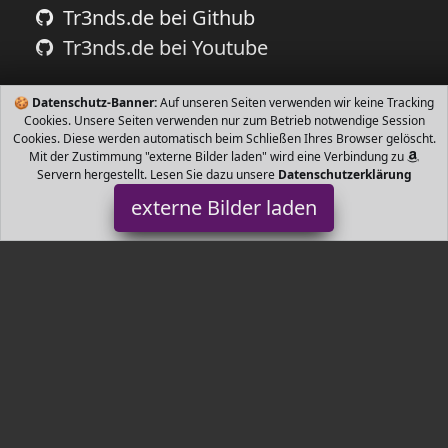
Tr3nds.de bei Github
Tr3nds.de bei Youtube
🍪
Datenschutz-Banner:
Auf unseren Seiten verwenden wir keine Tracking
Cookies. Unsere Seiten verwenden nur zum Betrieb notwendige Session
Cookies. Diese werden automatisch beim Schließen Ihres Browser gelöscht.
Mit der Zustimmung "externe Bilder laden" wird eine Verbindung zu
Servern hergestellt. Lesen Sie dazu unsere
Datenschutzerklärung
externe Bilder laden
new home
Tr3nds.de - einfach schnell die neusten Trends finden.
Gartentrends, Wohnzimmertrends, Küchentrends, Kindertrends,
Bürotrends, und vieles mehr.
Tr3nds.de ist Teilnehmer am Partnerprogramm der
EU S.à r.l.
Dieses Partnerprogramm wurde von
ins Leben gerufen, um
Links auf externe
Internetseiten platzieren zu können. Die