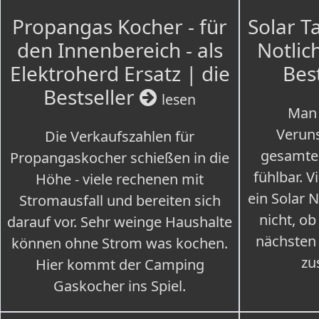
Propangas Kocher - für
Solar T
den Innenbereich - als
Notlich
Elektroherd Ersatz | die
Bes
Bestseller
lesen
Man 
Veruns
Die Verkaufszahlen für
gesamte
Propangaskocher schießen in die
fühlbar. V
Höhe - viele rechenen mit
ein Solar 
Stromausfall und bereiten sich
nicht, ob
darauf vor. Sehr weinge Haushalte
nächsten
können ohne Strom was kochen.
zu
Hier kommt der Camping
Gaskocher ins Spiel.