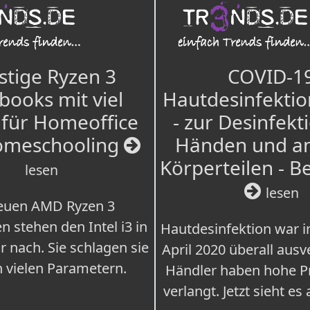
tige Ryzen 3
COVID-1
books mit viel
Hautdesinfektio
für Homeoffice
- zur Desinfekt
omeschooling
Händen und a
Körperteilen - B
lesen
lesen
euen AMD Ryzen 3
n stehen den Intel i3 in
Hautdesinfektion war 
r nach. Sie schlagen sie
April 2020 überall ausv
n vielen Parametern.
Händler haben hohe Pr
verlangt. Jetzt sieht es