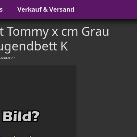
s
Verkauf & Versand
tt Tommy x cm Grau
Jugendbett K
sentation