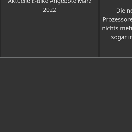
Aktuelle E-Bike Angebote März
2022
Die n
Prozessore
nichts meh
sogar i