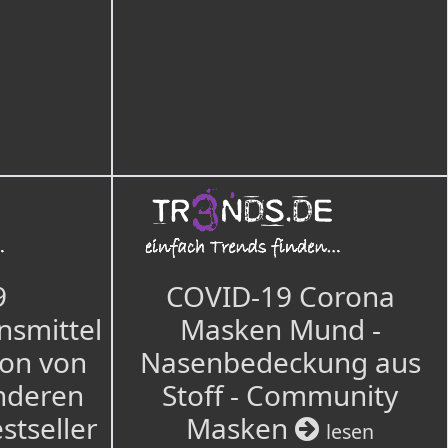
9
COVID-19 Corona
nsmittel
Masken Mund -
ion von
Nasenbedeckung aus
nderen
Stoff - Community
estseller
Masken
lesen