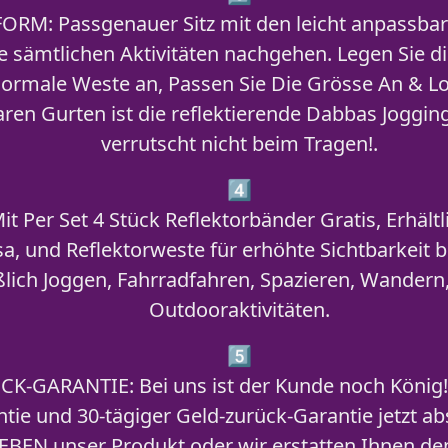
FORM:
Passgenauer Sitz mit den leicht anpassbar
e sämtlichen Aktivitäten nachgehen. Legen Sie 
normale Weste an, Passen Sie Die Grösse An & Lo
lbaren Gurten ist die reflektierende Dabbas Jog
verrutscht nicht beim Tragen!.
4️⃣
it Per Set 4 Stück Reflektorbänder Gratis, Erhält
, und Reflektorweste für erhöhte Sichtbarkeit be
eßlich Joggen, Fahrradfahren, Spazieren, Wandern
Outdooraktivitäten.
5️⃣
CK-GARANTIE:
Bei uns ist der Kunde noch König!
ntie und 30-tägiger Geld-zurück-Garantie jetzt a
IEBEN unser Produkt oder wir erstatten Ihnen de