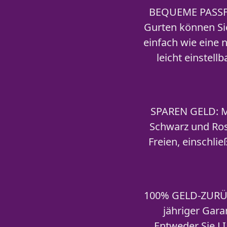
BEQUEME PASS
Gurten können Si
einfach wie eine 
leicht einstel
SPAREN GELD:
M
Schwarz und Rosa
Freien, einschli
100% GELD-ZURÜ
jähriger Gara
Entweder Sie L