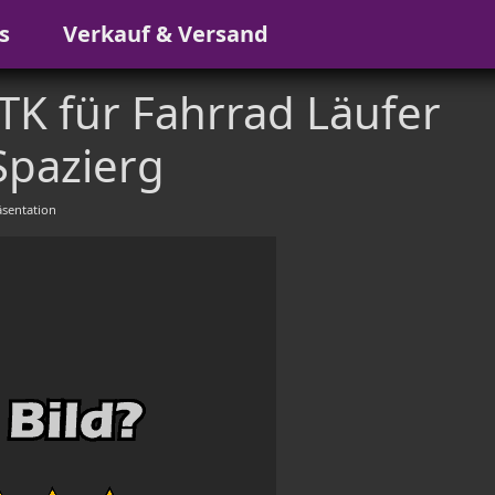
s
Verkauf & Versand
K für Fahrrad Läufer
Spazierg
sentation