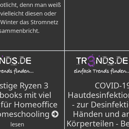
Notlicht, denn man weiß
 vielleicht diesen oder
 Winter das Stromnetz
sammenbricht.
tige Ryzen 3
COVID-1
books mit viel
Hautdesinfektio
für Homeoffice
- zur Desinfekt
omeschooling
Händen und a
Körperteilen - B
lesen