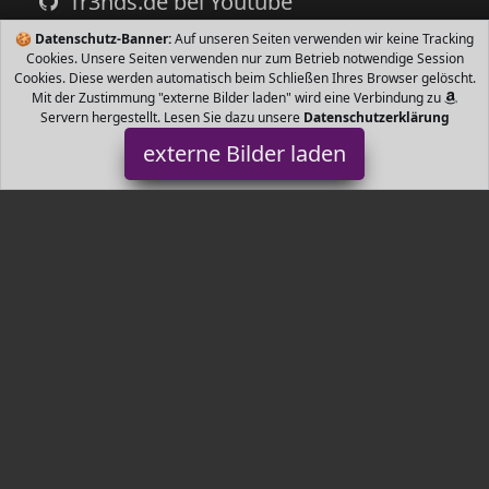
Tr3nds.de bei Youtube
🍪
Datenschutz-Banner:
Auf unseren Seiten verwenden wir keine Tracking
Cookies. Unsere Seiten verwenden nur zum Betrieb notwendige Session
Cookies. Diese werden automatisch beim Schließen Ihres Browser gelöscht.
Mit der Zustimmung "externe Bilder laden" wird eine Verbindung zu
Servern hergestellt. Lesen Sie dazu unsere
Datenschutzerklärung
externe Bilder laden
SPGOOD
matte Die Packung enthält X Grillmatte X CM Zoll Grillzange Zoll
Silikon Bürste Sicherheit Umweltschutz Grillmatte ist F SPGOOD
Tr3nds.de ist Teilnehmer am Partnerprogramm der
EU S.à r.l.
Dieses Partnerprogramm wurde von
ins Leben gerufen, um
Links auf externe
Internetseiten platzieren zu können. Die
Bertreiber von Tr3nds.de verdienen mit Kostenerstattungen durch
mit. Der Inhalt der Produktseiten auf Tr3nds.de kommt von
Service LLC. Der Inhalt wird wie von
übertragen und ohne