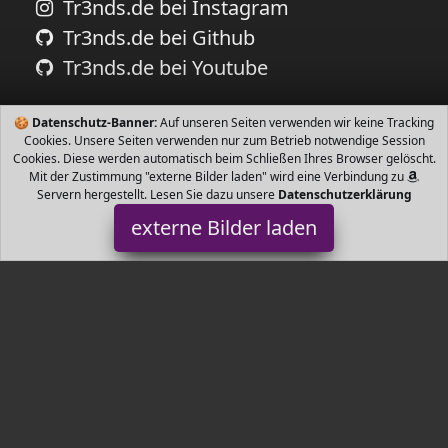
Tr3nds.de bei Instagram
Tr3nds.de bei Github
Tr3nds.de bei Youtube
🍪
Datenschutz-Banner:
Auf unseren Seiten verwenden wir keine Tracking
Cookies. Unsere Seiten verwenden nur zum Betrieb notwendige Session
Cookies. Diese werden automatisch beim Schließen Ihres Browser gelöscht.
Mit der Zustimmung "externe Bilder laden" wird eine Verbindung zu
Servern hergestellt. Lesen Sie dazu unsere
Datenschutzerklärung
externe Bilder laden
MARXIAO
genießen Sie den Nervenkitzel des Schwingens mehr als nur ein
wenig Komfort High End dynamisches Fahrrad das schwingen
kann Sicher und Fahrkomf MARXIAO
Tr3nds.de ist Teilnehmer am Partnerprogramm der
EU S.à r.l.
Dieses Partnerprogramm wurde von
ins Leben gerufen, um