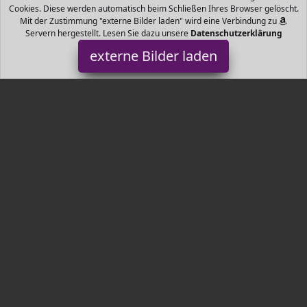
Cookies. Diese werden automatisch beim Schließen Ihres Browser gelöscht.
Mit der Zustimmung "externe Bilder laden" wird eine Verbindung zu
Servern hergestellt. Lesen Sie dazu unsere
Datenschutzerklärung
externe Bilder laden
NIFEISHI
inieren beste Qualität von Bio Kaffeesatz mit
feuchtigkeitsspendendem hautberuhigendem Bio Kokosöl und
Meersalz für einen zusätzlichen Peeling Ki NIFEISHI
Tr3nds.de ist Teilnehmer am Partnerprogramm der
EU S.à r.l.
Dieses Partnerprogramm wurde von
ins Leben gerufen, um
Links auf externe
Internetseiten platzieren zu können. Die
Bertreiber von Tr3nds.de verdienen mit Kostenerstattungen durch
mit. Der Inhalt der Produktseiten auf Tr3nds.de kommt von
Service LLC. Der Inhalt wird wie von
übertragen und ohne
Veränderung wiedergegeben. Der Inhalt kann sich jederzeit
ändern.