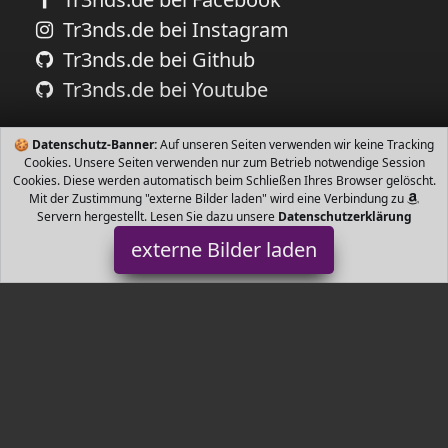
Tr3nds.de bei Instagram
Tr3nds.de bei Github
Tr3nds.de bei Youtube
🍪
Datenschutz-Banner:
Auf unseren Seiten verwenden wir keine Tracking
Cookies. Unsere Seiten verwenden nur zum Betrieb notwendige Session
Cookies. Diese werden automatisch beim Schließen Ihres Browser gelöscht.
Mit der Zustimmung "externe Bilder laden" wird eine Verbindung zu
Servern hergestellt. Lesen Sie dazu unsere
Datenschutzerklärung
externe Bilder laden
Liebeskind Berlin
Schmuck inerverschluss Material Edelstahl Kettenart
Venezianerkette Anhänger Herz Anhängermaße LxBxH cm x cm x
cm Liebeskind Berlin
Tr3nds.de ist Teilnehmer am Partnerprogramm der
EU S.à r.l.