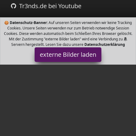
Tr3nds.de bei Youtube
🍪
Datenschutz-Banner:
Auf unseren Seiten verwenden wir keine Tracking
Cookies. Unsere Seiten verwenden nur zum Betrieb notwendige Session
Cookies. Diese werden automatisch beim Schließen Ihres Browser gelöscht.
Mit der Zustimmung "externe Bilder laden" wird eine Verbindung zu
Servern hergestellt. Lesen Sie dazu unsere
Datenschutzerklärung
externe Bilder laden
Luxusfeder
r Ihre wertvolle Kinderbett Matratze x cm durch unseren
wasserabweisenden Matratzenbezug Inkontinenzunterlage vor
Urin Schweiß Körpe Luxusfeder
Tr3nds.de ist Teilnehmer am Partnerprogramm der
EU S.à r.l.
Dieses Partnerprogramm wurde von
ins Leben gerufen, um
Links auf externe
Internetseiten platzieren zu können. Die
Bertreiber von Tr3nds.de verdienen mit Kostenerstattungen durch