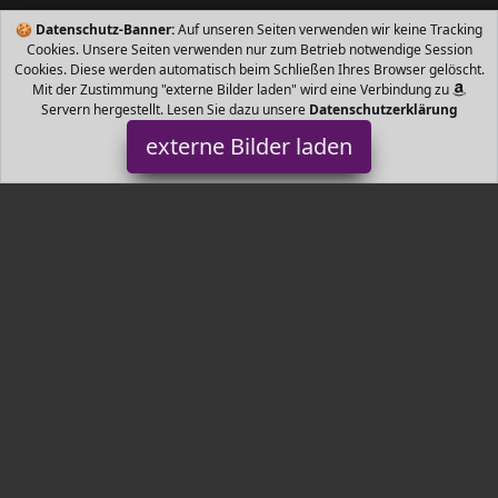
🍪
Datenschutz-Banner:
Auf unseren Seiten verwenden wir keine Tracking
Cookies. Unsere Seiten verwenden nur zum Betrieb notwendige Session
Cookies. Diese werden automatisch beim Schließen Ihres Browser gelöscht.
Mit der Zustimmung "externe Bilder laden" wird eine Verbindung zu
Servern hergestellt. Lesen Sie dazu unsere
Datenschutzerklärung
externe Bilder laden
Relaxdays
Gartenartikel uddha Figur mit cm Höhe aus Polyresin In
hellgrauer Farbe Wiegt ca kg Zum Stellen Als friedvolle Dekofigur
im Wohnzimmer oder dekorative Relaxdays
Tr3nds.de ist Teilnehmer am Partnerprogramm der
EU S.à r.l.
Dieses Partnerprogramm wurde von
ins Leben gerufen, um
Links auf externe
Internetseiten platzieren zu können. Die
Bertreiber von Tr3nds.de verdienen mit Kostenerstattungen durch
mit. Der Inhalt der Produktseiten auf Tr3nds.de kommt von
Service LLC. Der Inhalt wird wie von
übertragen und ohne