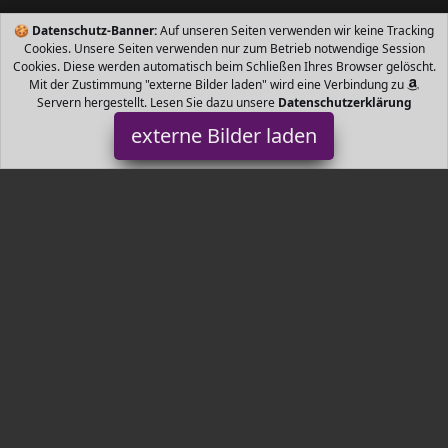
🍪
Datenschutz-Banner:
Auf unseren Seiten verwenden wir keine Tracking
Cookies. Unsere Seiten verwenden nur zum Betrieb notwendige Session
Cookies. Diese werden automatisch beim Schließen Ihres Browser gelöscht.
Mit der Zustimmung "externe Bilder laden" wird eine Verbindung zu
Servern hergestellt. Lesen Sie dazu unsere
Datenschutzerklärung
externe Bilder laden
Relaxdays
Haushaltswaren zende Buddha Figur mit cm Höhe aus Polyresin
Feng Shui Deko in grauer Farbe Zum Stellen Als friedvolle
Dekofigur im Wohnzimmer oder dekorative Relaxdays
Tr3nds.de ist Teilnehmer am Partnerprogramm der
EU S.à r.l.
Dieses Partnerprogramm wurde von
ins Leben gerufen, um
Links auf externe
Internetseiten platzieren zu können. Die
Bertreiber von Tr3nds.de verdienen mit Kostenerstattungen durch
mit. Der Inhalt der Produktseiten auf Tr3nds.de kommt von
Service LLC. Der Inhalt wird wie von
übertragen und ohne