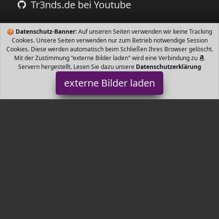
Tr3nds.de bei Youtube
🍪
Datenschutz-Banner:
Auf unseren Seiten verwenden wir keine Tracking
Cookies. Unsere Seiten verwenden nur zum Betrieb notwendige Session
Cookies. Diese werden automatisch beim Schließen Ihres Browser gelöscht.
Mit der Zustimmung "externe Bilder laden" wird eine Verbindung zu
Servern hergestellt. Lesen Sie dazu unsere
Datenschutzerklärung
externe Bilder laden
LDREAMAM
Dieses Zahn Whitening Set funktioniert nicht mehr mit Batterien
und kann an Mobiltelefone Computer und andere Geräte
angeschlossen werden für i LDREAMAM
Tr3nds.de ist Teilnehmer am Partnerprogramm der
EU S.à r.l.
Dieses Partnerprogramm wurde von
ins Leben gerufen, um
Links auf externe
Internetseiten platzieren zu können. Die
Bertreiber von Tr3nds.de verdienen mit Kostenerstattungen durch
mit. Der Inhalt der Produktseiten auf Tr3nds.de kommt von