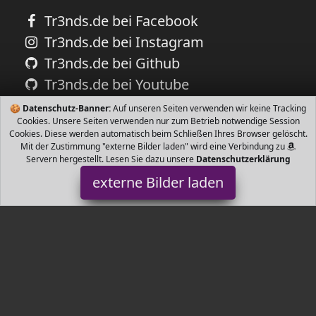
Tr3nds.de bei Facebook
Tr3nds.de bei Instagram
Tr3nds.de bei Github
Tr3nds.de bei Youtube
🍪
Datenschutz-Banner:
Auf unseren Seiten verwenden wir keine Tracking
Cookies. Unsere Seiten verwenden nur zum Betrieb notwendige Session
Cookies. Diese werden automatisch beim Schließen Ihres Browser gelöscht.
Mit der Zustimmung "externe Bilder laden" wird eine Verbindung zu
Servern hergestellt. Lesen Sie dazu unsere
Datenschutzerklärung
externe Bilder laden
Stone and Style
chwarze Katze schlafend Handgearbeitet Massiver Steinguss Frost
und wetterfest bis C Abmessungen HxBxT x x cm Stone and Style