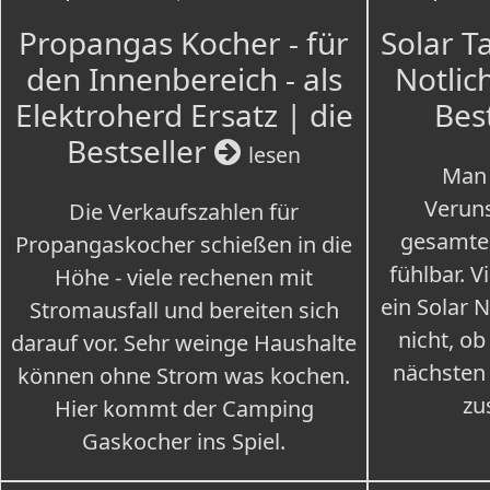
Propangas Kocher - für
Solar T
den Innenbereich - als
Notlich
Elektroherd Ersatz | die
Bes
Bestseller
lesen
Man 
Veruns
Die Verkaufszahlen für
gesamte
Propangaskocher schießen in die
fühlbar. V
Höhe - viele rechenen mit
ein Solar 
Stromausfall und bereiten sich
nicht, ob
darauf vor. Sehr weinge Haushalte
nächsten
können ohne Strom was kochen.
zu
Hier kommt der Camping
Gaskocher ins Spiel.