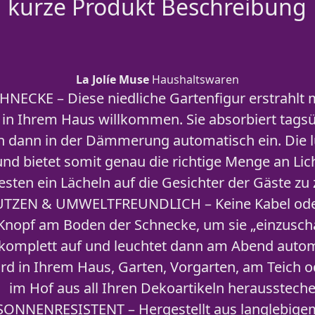
kurze Produkt Beschreibung
La Jolíe Muse
Haushaltswaren
ECKE – Diese niedliche Gartenfigur erstrahlt 
t in Ihrem Haus willkommen. Sie absorbiert tags
ch dann in der Dämmerung automatisch ein. Die lu
nd bietet somit genau die richtige Menge an Licht
Festen ein Lächeln auf die Gesichter der Gäste zu
ZEN & UMWELTFREUNDLICH – Keine Kabel oder
Knopf am Boden der Schnecke, um sie „einzuschal
 komplett auf und leuchtet dann am Abend autom
rd in Ihrem Haus, Garten, Vorgarten, am Teich o
im Hof aus all Ihren Dekoartikeln heraussteche
NNENRESISTENT – Hergestellt aus langlebigem K