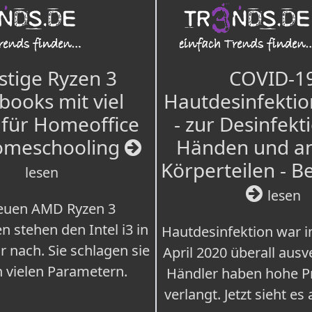
tige Ryzen 3
COVID-1
books mit viel
Hautdesinfektio
für Homeoffice
- zur Desinfekt
omeschooling
Händen und a
Körperteilen - B
lesen
lesen
euen AMD Ryzen 3
n stehen den Intel i3 in
Hautdesinfektion war 
r nach. Sie schlagen sie
April 2020 überall ausv
n vielen Parametern.
Händler haben hohe Pr
verlangt. Jetzt sieht es