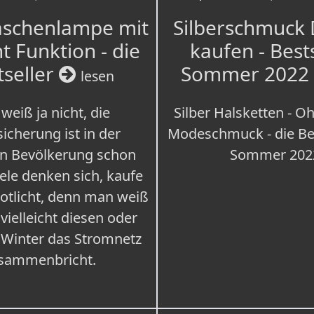
aschenlampe mit
Silberschmuck
t Funktion - die
kaufen - Best
tseller
Sommer 2022
lesen
weiß ja nicht, die
Silber Halsketten - Oh
icherung ist in der
Modeschmuck - die Bes
n Bevölkerung schon
Sommer 202
iele denken sich, kaufe
Notlicht, denn man weiß
 vielleicht diesen oder
 Winter das Stromnetz
sammenbricht.