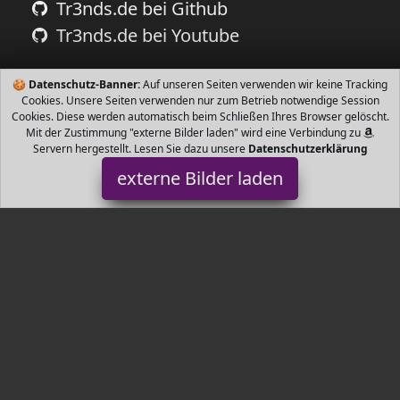
Tr3nds.de bei Github
Tr3nds.de bei Youtube
🍪
Datenschutz-Banner:
Auf unseren Seiten verwenden wir keine Tracking
Cookies. Unsere Seiten verwenden nur zum Betrieb notwendige Session
Cookies. Diese werden automatisch beim Schließen Ihres Browser gelöscht.
Mit der Zustimmung "externe Bilder laden" wird eine Verbindung zu
Servern hergestellt. Lesen Sie dazu unsere
Datenschutzerklärung
externe Bilder laden
Fosmon
Camera stem für die Sicherheit zu Hause Das Diebstahlschutz
Alarmsystem von dB von Fosmon eignet sich hervorragend als
Mehrzweck Sirene für Fenstersens Fosmon
Tr3nds.de ist Teilnehmer am Partnerprogramm der
EU S.à r.l.
Dieses Partnerprogramm wurde von
ins Leben gerufen, um
Links auf externe
Internetseiten platzieren zu können. Die