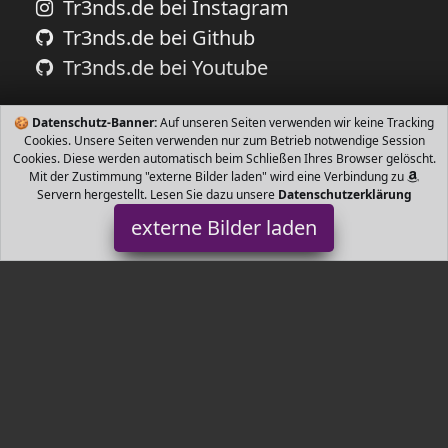
Tr3nds.de bei Instagram
Tr3nds.de bei Github
Tr3nds.de bei Youtube
🍪
Datenschutz-Banner:
Auf unseren Seiten verwenden wir keine Tracking
Cookies. Unsere Seiten verwenden nur zum Betrieb notwendige Session
Cookies. Diese werden automatisch beim Schließen Ihres Browser gelöscht.
Mit der Zustimmung "externe Bilder laden" wird eine Verbindung zu
Servern hergestellt. Lesen Sie dazu unsere
Datenschutzerklärung
externe Bilder laden
Mathfel
Werkzeug recheinrichtung LCD Farbmonitor Klingeltöne
Hintergrundbilder Lautstärke Helligkeit Tastenton Klingelzeit
einstellbar Bildspeicher au Mathfel
Tr3nds.de ist Teilnehmer am Partnerprogramm der
EU S.à r.l.
Dieses Partnerprogramm wurde von
ins Leben gerufen, um