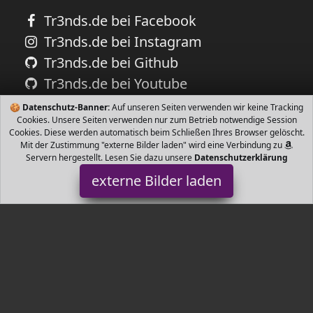
Tr3nds.de bei Facebook
Tr3nds.de bei Instagram
Tr3nds.de bei Github
Tr3nds.de bei Youtube
🍪
Datenschutz-Banner:
Auf unseren Seiten verwenden wir keine Tracking
Cookies. Unsere Seiten verwenden nur zum Betrieb notwendige Session
Cookies. Diese werden automatisch beim Schließen Ihres Browser gelöscht.
Mit der Zustimmung "externe Bilder laden" wird eine Verbindung zu
Servern hergestellt. Lesen Sie dazu unsere
Datenschutzerklärung
externe Bilder laden
Mayer Barbecue
n Lackierung bis zu C hitzebeständig Abmessungen B x H x T x x
cm Holzfach Einfache Montage Mayer Barbecue